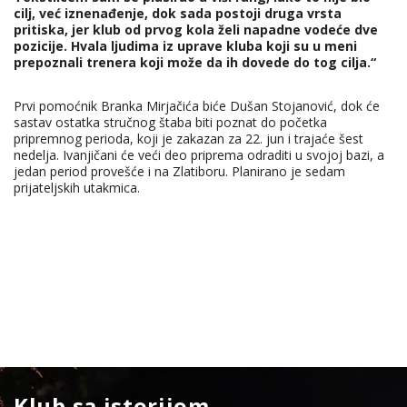
cilj, već iznenađenje, dok sada postoji druga vrsta
pritiska, jer klub od prvog kola želi napadne vodeće dve
pozicije. Hvala ljudima iz uprave kluba koji su u meni
prepoznali trenera koji može da ih dovede do tog cilja.“
Prvi pomoćnik Branka Mirjačića biće Dušan Stojanović, dok će
sastav ostatka stručnog štaba biti poznat do početka
pripremnog perioda, koji je zakazan za 22. jun i trajaće šest
nedelja. Ivanjičani će veći deo priprema odraditi u svojoj bazi, a
jedan period provešće i na Zlatiboru. Planirano je sedam
prijateljskih utakmica.
Klub sa istorijom