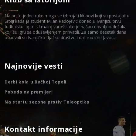
Na prste jedne ruke mogu se izbrojati klubovi koji su postajaii u
Srbiji kada ja student Milan Radojević doneo u Ivanjicu prvu
fudbalsku loptu. U maloj varoši lako je našao dovoljno dečaka
koji su igru sa oduševljenjem prihvatili. Za samo desetak dana
osnovali su Ivanjičko djačko društvo i dali mu ime Javor…
Najnovije vesti
Derbi kola u Bačkoj Topoli
Pobeda na premijeri
Na startu sezone protiv Teleoptika
Kontakt informacije