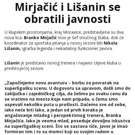
Mirjačić i Lišanin se
obratili javnosti
U klupskim prostorijama, kraj Moravice, predstavljena su dva
nova lica.
Branko Mirjačić
novi je šef stručnog štaba, dok će
koordinator za sportska pitanja u novoj sezoni biti
Nikola
Lišanin,
igračka legenda i nekadašnji funkcioner Javora.
Lišanin
je predstavio novog trenera i najavio ciljeve kluba u
predstojećoj sezoni.
„Započinjemo novu avanturu – borbu za povratak na
superligašku scenu. U dogovoru sa upravom, došli smo do
zaključka i zajedničkog cilja, da želimo po svaku cenu da
se vratimo na mesto koje nam pripada, u čemu smo
uspevali nekoliko puta u prošlosti. Daćemo sve od sebe,
iako neće biti lako, a jedan od prvih koraka je
angažovanje mladog i perspektivnog trenera, Branka
Mirjačića. Iako je veoma mlad, poseduje dovoljno iskustva
na superligaškoj sceni. Što se sastava tiče, Javor je imao
formiran tim i to su momci koji su svojim radom u