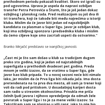
prethodnom periodu pokazali kvalitet. Skoro svi igrači su
pod ugovorima. Uprava je uspela da napravi ozbiljan
transfer Petra Petrovića u Šturm, što je još jedan dokaz
ozbijlnog i planskog rada. Pred realizacijom su još dva ili
tri transfera, koji će takođe biti među najvećima u istoriji
kluba. Mislim da će Javor biti jedan od najozbiljnijih
kandidata za plasman u Super ligu. Javor je ozbiljan klub,
koji ima ozbiljnog sponzora i predsednika kluba i mislim
da ćemo ciljeve koje smo zacrtali uspeti da ostvarimo.“
Branko Mirjačić predstavio se ivanjičkoj javnosti.
„Čast mi je što sam došao u klub sa tradicijom dugom
preko sto godina, koji je jedan od najstabilnijih
superligaša u prethodnih dvadeset pet godina. Preda
mnom je veliki izazov, da se vratimo u Super ligu, gde
Javor kao klub pripada. To u novoj sezoni neće biti nimalo
lako, jer mislim da će Prva liga biti nikada jača. Ima dosta
pretendenata na ta prva dva mesta, ali sam ja trener koji
voli da radi pod pritiskom. U dosadašnjoj karijeri dosta
sam radio u stresnim okolnostima. Privukla me priča
čelnih ljudi Javora i njihovo opredeljenje da odmah žele
povratak u Super ligu i to je za mene veliki izazov. Sa
Tekstilcem sam se plasirao u viši rang, iako to nije bio